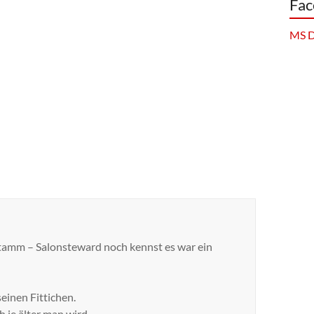
Fac
MS D
Stamm – Salonsteward noch kennst es war ein
einen Fittichen.
je älter man wird.