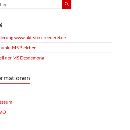
g
vierung www.akirsten-reederei.de
fpunkt MS Bleichen
ll der MS Desdemona
ormationen
essum
VO