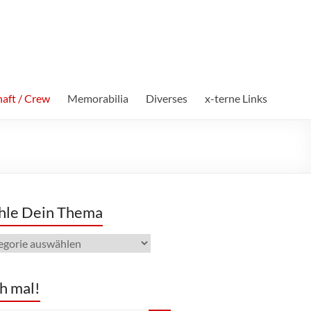
aft / Crew
Memorabilia
Diverses
x-terne Links
le Dein Thema
e
ma
h mal!