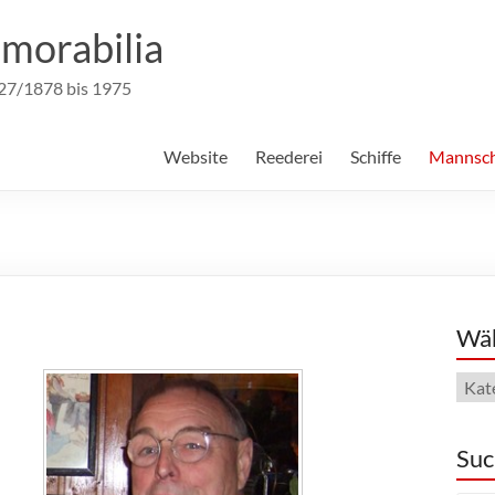
morabilia
827/1878 bis 1975
Website
Reederei
Schiffe
Mannsch
Wäh
Wähl
Dein
The
Suc