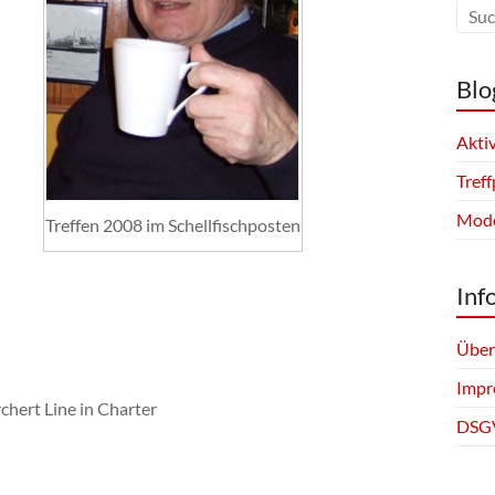
Blo
Akti
Tref
Mode
Treffen 2008 im Schellfischposten
Inf
Über
Impr
hert Line in Charter
DSG