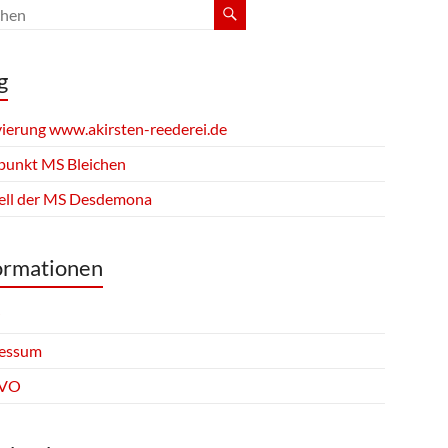
g
vierung www.akirsten-reederei.de
fpunkt MS Bleichen
ll der MS Desdemona
ormationen
essum
VO