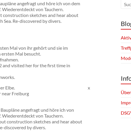
aupläne angefragt und höre ich von dem
f. Wiederentdeckt von Tauchern.
t construction sketches and hear about
h Sea. Re-discovered by divers.
Blo
Akti
ten Mal von ihr gehört und sie im
Tref
 ersten Mal besucht.
Mode
ufnahmen.
and visited her for the first time in
lmworks.
Inf
er Elbe.
x
Über
r near Freiburg
Impr
Baupläne angefragt und höre ich von
DSG
f. Wiederentdeckt von Tauchern.
ut construction sketches and hear about
Re-discovered by divers.