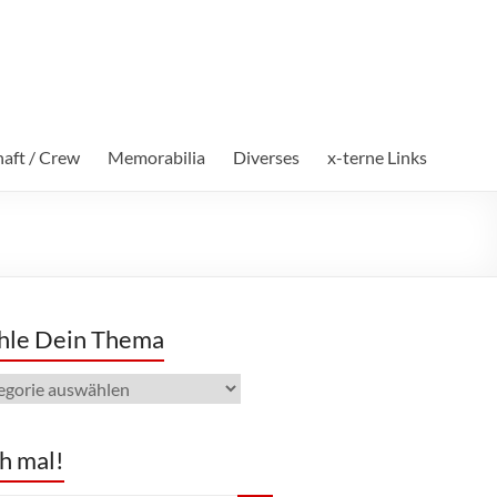
aft / Crew
Memorabilia
Diverses
x-terne Links
le Dein Thema
e
ma
h mal!