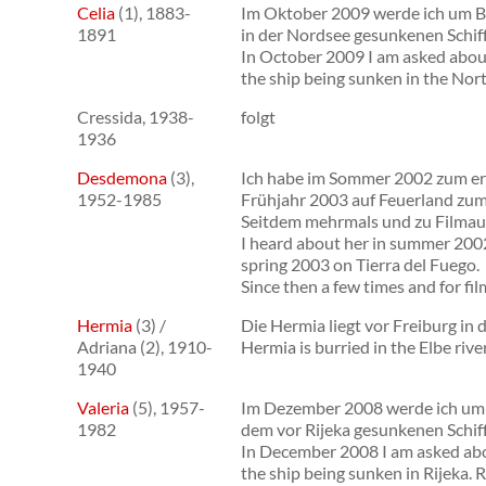
Celia
(1), 1883-
Im Oktober 2009 werde ich um B
1891
in der Nordsee gesunkenen Schif
In October 2009 I am asked abou
the ship being sunken in the Nort
Cressida, 1938-
folgt
1936
Desdemona
(3),
Ich habe im Sommer 2002 zum ers
1952-1985
Frühjahr 2003 auf Feuerland zum
Seitdem mehrmals und zu Filma
I heard about her in summer 2002 
spring 2003 on Tierra del Fuego.
Since then a few times and for fi
Hermia
(3) /
Die Hermia liegt vor Freiburg in d
Adriana (2), 1910-
Hermia is burried in the Elbe rive
1940
Valeria
(5), 1957-
Im Dezember 2008 werde ich um 
1982
dem vor Rijeka gesunkenen Schif
In December 2008 I am asked abo
the ship being sunken in Rijeka. 