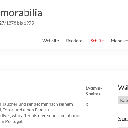
morabilia
827/1878 bis 1975
Website
Reederei
Schiffe
Mannsch
Wäh
(Admin-
Spalte)
Wähl
in Taucher und sendet mir nach seinem
x
Dein
, Fotos und einen Film zu.
The
 diver, who after his dive sends me photos
Suc
 in Portugal.