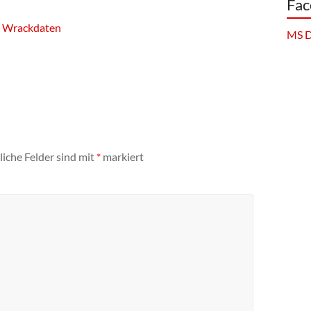
Fac
er Wrackdaten
MS D
liche Felder sind mit
*
markiert