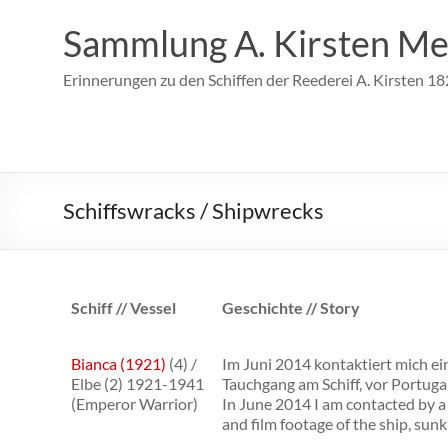
Zum
Inhalt
Sammlung A. Kirsten Me
springen
Erinnerungen zu den Schiffen der Reederei A. Kirsten 1
Schiffswracks / Shipwrecks
Schiff // Vessel
Geschichte // Story
Bianca (1921)
(4) /
Im Juni 2014 kontaktiert mich e
Elbe (2) 1921-1941
Tauchgang am Schiff, vor Portugal
(Emperor Warrior)
In June 2014 I am contacted by a
and film footage of the ship, sunk